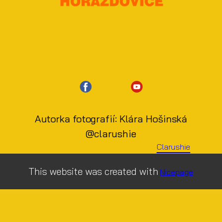
Autorka fotografií: ​Klára Hošinská
@clarushie
Clarushie
This website was created with
Nicepage