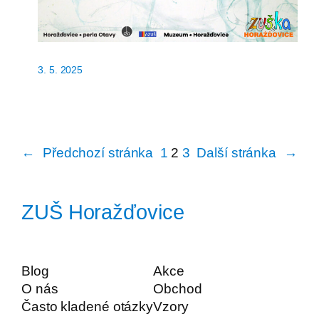
3. 5. 2025
←
Předchozí stránka
1
2
3
Další stránka
→
ZUŠ Horažďovice
Blog
Akce
O nás
Obchod
Často kladené otázky
Vzory