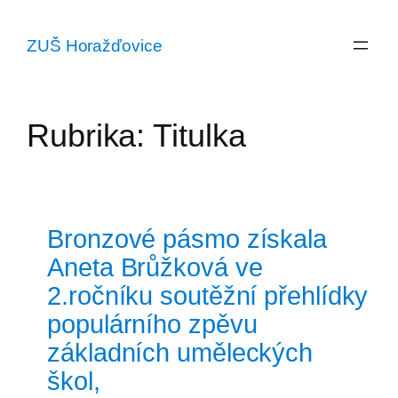
Přeskočit
na
ZUŠ Horažďovice
obsah
Rubrika:
Titulka
Bronzové pásmo získala
Aneta Brůžková ve
2.ročníku soutěžní přehlídky
populárního zpěvu
základních uměleckých
škol,