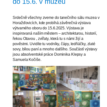
do 15.6. v muzeu
Srdečně všechny zveme do tanečního sálu muzea v
Horažďovicích, kde probíhá závěrečná výstava
výtvarného oboru do 15.6.2025. Výstava je
inspirovaná naším městem – architekturou, historií,
řekou Otavou , zvířaty, která tu s námi žijí a
pověstmi. Uvidíte tu vodníky, čápy, ledňáčky, zlaté
sovy, bílou paní a mnoho dalšího. Součástí výstavy
jsou absolventské práce Dominika Klepsy a
Samuela Kočiše.