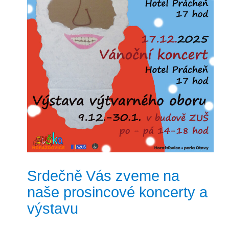
Srdečně Vás zveme na
naše prosincové koncerty a
výstavu