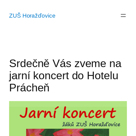
Přeskočit
na
ZUŠ Horažďovice
obsah
Srdečně Vás zveme na
jarní koncert do Hotelu
Prácheň