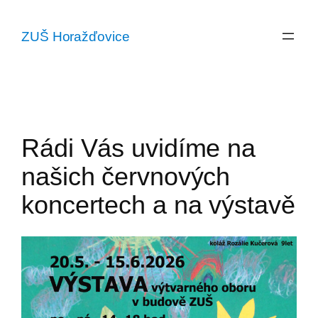
Přeskočit
na
ZUŠ Horažďovice
obsah
Rádi Vás uvidíme na
našich červnových
koncertech a na výstavě