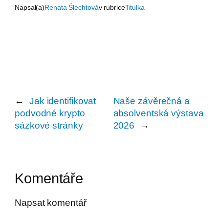
Napsal(a)
Renata Šlechtová
v rubrice
Titulka
←
Jak identifikovat
Naše závěrečná a
podvodné krypto
absolventská výstava
sázkové stránky
2026
→
Komentáře
Napsat komentář